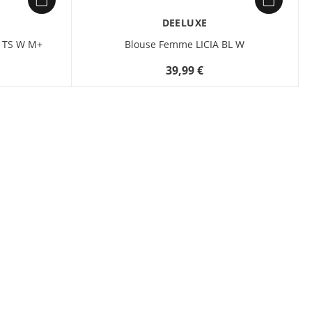
DEELUXE
 TS W M+
Blouse Femme LICIA BL W
39,99 €