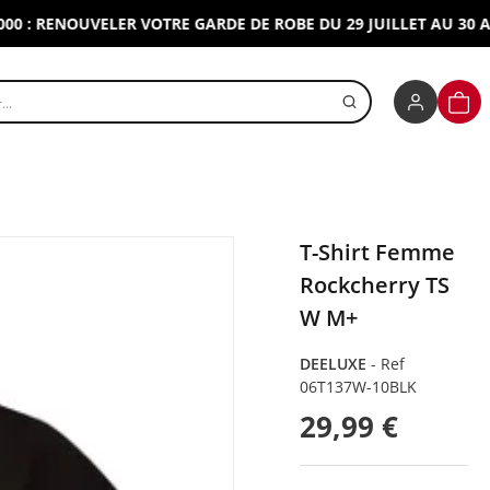
 RENOUVELER VOTRE GARDE DE ROBE DU 29 JUILLET AU 30 AOUT 
r un produit
PANI
T-Shirt Femme
Rockcherry TS
W M+
DEELUXE
-
Ref
06T137W-10BLK
29,99 €