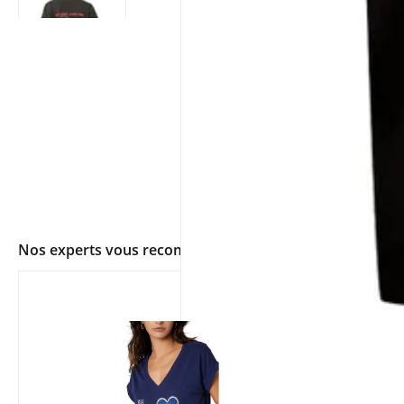
Nos experts vous recommandent
app.ui.shop.product.zoom