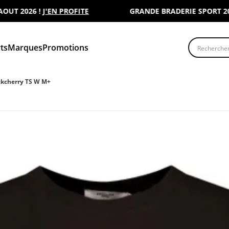
 2026 !
J'EN PROFITE
GRANDE BRADERIE SPORT 2000 :
Recherche
ts
Marques
Promotions
ckcherry TS W M+