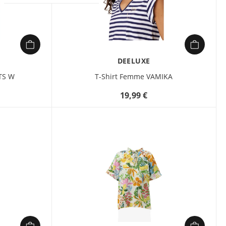
audacieux et vintage,
inspiré par l’univers
musical. À l’avant, un
imprimé graphique
léopard avec des
DEELUXE
cerises et des strass
met en avant
 TS W
T-Shirt Femme VAMIKA
l’inscription « Rock’n
Cherry », tandis qu’au
19,99 €
dos, un motif « The
Cherry Lovers Tour »
évoque une tournée
mondiale avec une
liste de villes
emblématiques.
Parfait pour un look
rétro-rock qui ne
passe pas inaperçu, il
allie confort et
originalité pour un
style unique.