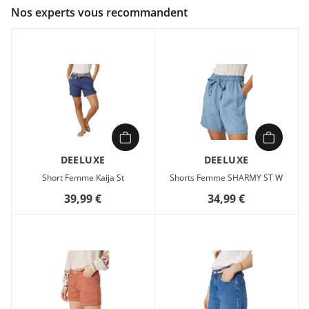
Couleur :
Marron
Nos experts vous recommandent
Composition :
100% polyester
Les shorts NESSIKA ST W de DEELUXE allient confort et style
pour un été sans compromis. Conçus dans un tissu fluide et
léger en polyester, ils épousent vos mouvements avec une
aisance naturelle, idéale pour les journées décontractées.
Leur coupe ample et régulière, associée à une taille
élastiquée, garantit un ajustement parfait tout en restant
facile à porter. Dotés de poches italiennes et de finitions
épurées, ils apportent une touche d’élégance discrète à vos
DEELUXE
DEELUXE
tenues estivales. Parfaits pour créer des silhouettes simples
Short Femme Kaija St
Shorts Femme SHARMY ST W
et modernes, ces shorts marron s’intègrent sans effort à la
39,99 €
34,99 €
collection PE 2026.