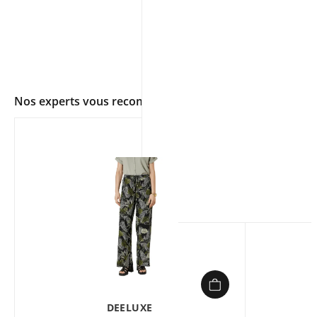
Nos experts vous recommandent
app.ui.shop.product.zoom
DEELUXE