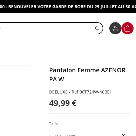
RENOUVELER VOTRE GARDE DE ROBE DU 29 JUILLET AU 30 AOUT 2
r un produit
PANI
Pantalon Femme AZENOR
PA W
DEELUXE
-
Ref 06T724W-40BEI
49,99 €
Taille