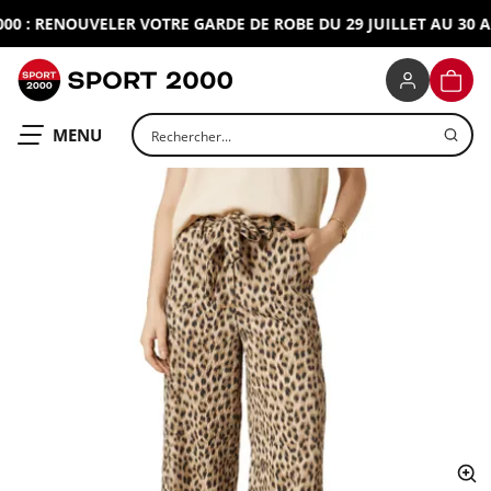
 : RENOUVELER VOTRE GARDE DE ROBE DU 29 JUILLET AU 30 AO
SPORT 2000
PANIE
Rechercher un produit
OUVRIR LE
MENU
ap