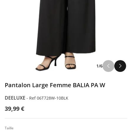
1/6
Pantalon Large Femme BALIA PA W
DEELUXE
-
Ref 06T728W-10BLK
39,99 €
Taille