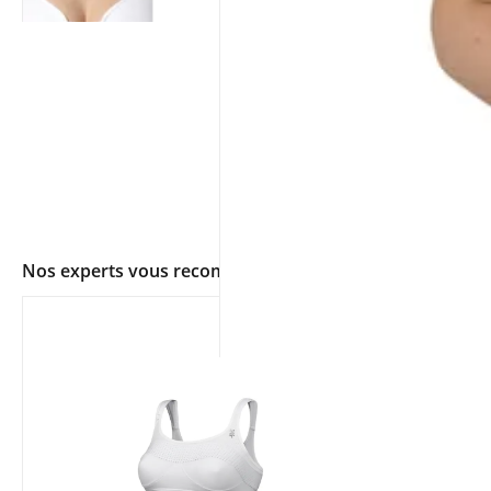
Nos experts vous recommandent
app.ui.shop.product.zoom