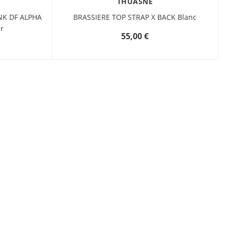
THUASNE
technicité. Thuasne
propose une gamme
NK DF ALPHA
BRASSIERE TOP STRAP X BACK Blanc
complète de
r
brassières et soutien-
55,00 €
gorges de sport
étails
adaptés aux
différentes
morphologies et
niveaux d’impact des
sports pratiqués,
regroupés en 3
catégories : maintien
normal, supérieur et
extrême. De manière
générale, nous vous
conseillons de prendre
une taille
correspondant à celle
de votre lingerie
habituelle.