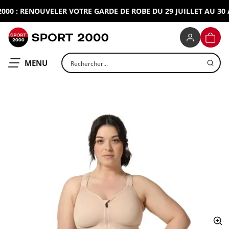
0 : RENOUVELER VOTRE GARDE DE ROBE DU 29 JUILLET AU 30 A
SPORT 2000
PANIE
Rechercher un produit
OUVRIR LE
MENU
ap