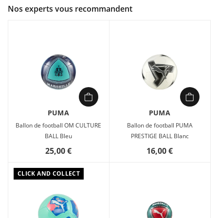
Couleur :
Bleu
Nos experts vous recommandent
Composition :
TPU 10%, EVA 65%, TEXTILE LINING 15%, SR
BLADDER 10%
Soutiens l'Olympique de Marseille, à l'entrainement ou dans
la rue avec ce ballon aux couleurs de ton équipe préférée.
Ballon en TPU cousu à la machine pour l'entraînement et les
loisirs, 32 panneaux, Cousu à la machine, TPU brillant
PUMA
PUMA
Ballon de football OM CULTURE
Ballon de football PUMA
BALL Bleu
PRESTIGE BALL Blanc
25,00 €
16,00 €
CLICK AND COLLECT