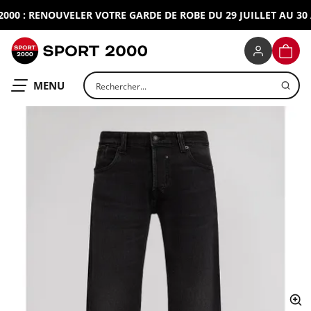
0 : RENOUVELER VOTRE GARDE DE ROBE DU 29 JUILLET AU 30 A
SPORT 2000
PANIE
Rechercher un produit
OUVRIR LE
MENU
ap