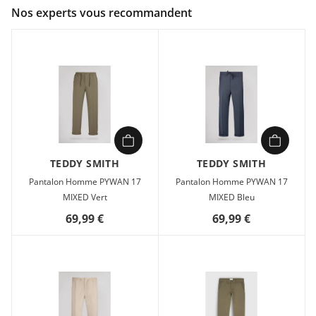
Couleur :
Noir
Nos experts vous recommandent
Composition :
99% COTON , 1% ELASTHANNE
Jean Homme Teddy smith REG Noir en vente à prix attractif
chez Sport 2000
TEDDY SMITH
TEDDY SMITH
Pantalon Homme PYWAN 17
Pantalon Homme PYWAN 17
MIXED Vert
MIXED Bleu
69,99 €
69,99 €