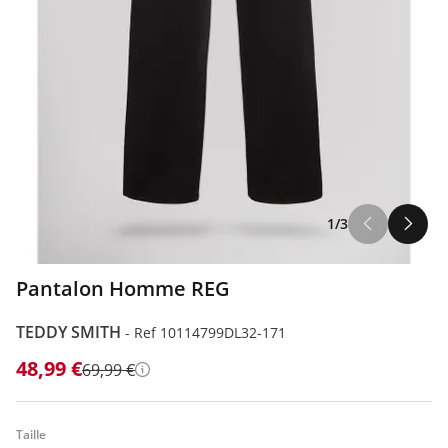
1/3
Pantalon Homme REG
TEDDY SMITH
-
Ref 10114799DL32-171
48,99 €
69,99 €
Détails
Taille