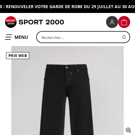
: RENOUVELER VOTRE GARDE DE ROBE DU 29 JUILLET AU 30 AOUT
SPORT 2000
PANIE
Rechercher un produit
OUVRIR LE
MENU
PRIX WEB
ap