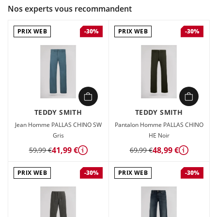
Couleur :
Noir
Nos experts vous recommandent
Composition :
99% COTON , 1% ELASTHANNE
PRIX WEB
PRIX WEB
-30%
-30%
Pantalon Homme Teddy smith REG en vente à prix attractif
chez Sport 2000
TEDDY SMITH
TEDDY SMITH
Jean Homme PALLAS CHINO SW
Pantalon Homme PALLAS CHINO
Gris
HE Noir
41,99 €
48,99 €
59,99 €
69,99 €
Détails
Détails
PRIX WEB
PRIX WEB
-30%
-30%