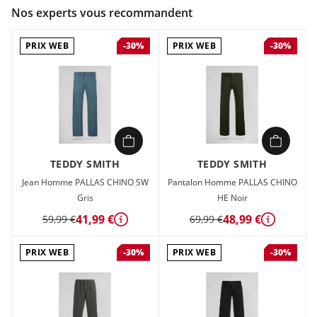
Couleur :
Noir
Nos experts vous recommandent
Composition :
99% COTON , 1% ELASTHANNE
PRIX WEB
PRIX WEB
-30%
-30%
Jean Homme Teddy smith REG Noir en vente à prix attractif
chez Sport 2000
TEDDY SMITH
TEDDY SMITH
Jean Homme PALLAS CHINO SW
Pantalon Homme PALLAS CHINO
Gris
HE Noir
41,99 €
48,99 €
59,99 €
69,99 €
Détails
Détails
PRIX WEB
PRIX WEB
-30%
-30%