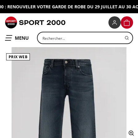
: RENOUVELER VOTRE GARDE DE ROBE DU 29 JUILLET AU 30 AOU
SPORT 2000
PANIE
Rechercher un produit
OUVRIR LE
MENU
PRIX WEB
ap