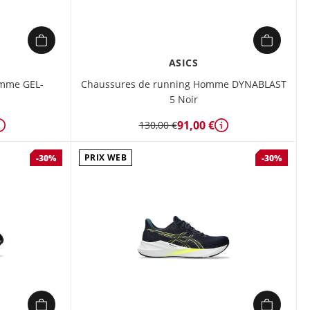
ASICS
omme GEL-
Chaussures de running Homme DYNABLAST
5 Noir
91,00 €
130,00 €
Détails
Détails
PRIX WEB
-30%
-30%