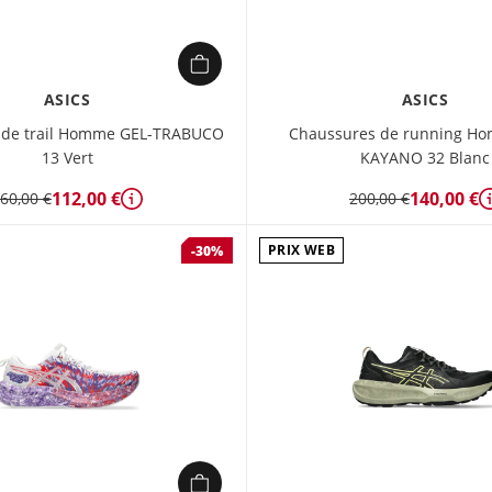
ASICS
ASICS
 de trail Homme GEL-TRABUCO
Chaussures de running H
13 Vert
KAYANO 32 Blanc
112,00 €
140,00 €
60,00 €
200,00 €
Détails
PRIX WEB
-30%