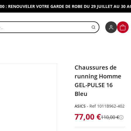
 RENOUVELER VOTRE GARDE DE ROBE DU 29 JUILLET AU 30 AOUT 
r un produit
PANI
Chaussures de
running Homme
GEL-PULSE 16
Bleu
ASICS
-
Ref 1011B962-402
77,00 €
110,00 €
Déta