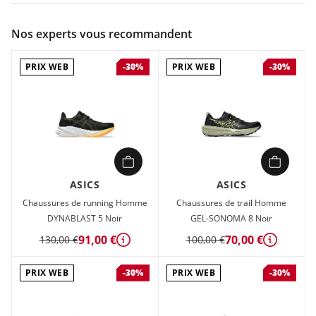
Couleur :
Vert
Nos experts vous recommandent
Composition :
Tige textile , Semelle caoutchouc
PRIX WEB
PRIX WEB
-30%
-30%
Chaussures de trail Homme Asics GEL-TRABUCO 13 Vert en
vente à prix attractif chez Sport 2000
ASICS
ASICS
Chaussures de running Homme
Chaussures de trail Homme
DYNABLAST 5 Noir
GEL-SONOMA 8 Noir
91,00 €
70,00 €
130,00 €
100,00 €
Détails
Détails
PRIX WEB
PRIX WEB
-30%
-30%