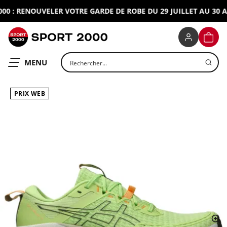
 : RENOUVELER VOTRE GARDE DE ROBE DU 29 JUILLET AU 30 AO
SPORT 2000
PANIE
Rechercher un produit
OUVRIR LE
MENU
PRIX WEB
ap