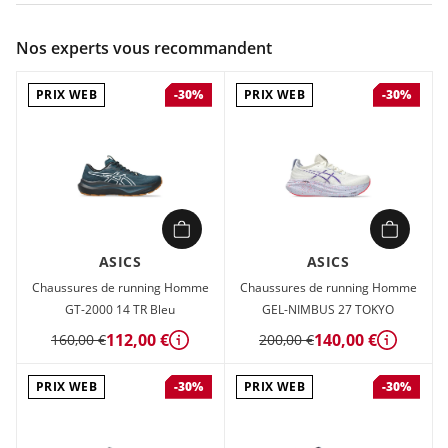
Couleur :
Noir
Nos experts vous recommandent
Composition :
Tige textile , Semelle caoutchouc
PRIX WEB
PRIX WEB
-30%
-30%
Chaussures de running Homme Asics GT-1000 14 Noir en
vente à prix attractif chez Sport 2000
ASICS
ASICS
Chaussures de running Homme
Chaussures de running Homme
GT-2000 14 TR Bleu
GEL-NIMBUS 27 TOKYO
112,00 €
140,00 €
160,00 €
200,00 €
Détails
Détails
PRIX WEB
PRIX WEB
-30%
-30%