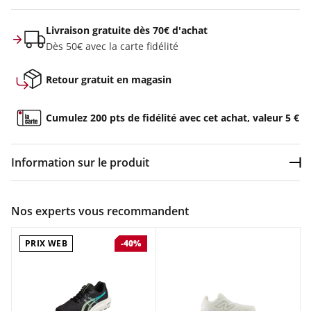
Livraison gratuite dès 70€ d'achat
Dès 50€ avec la carte fidélité
Retour gratuit en magasin
Cumulez 200 pts de fidélité avec cet achat, valeur 5 €
Information sur le produit
Dép
Couleur :
Bleu
Nos experts vous recommandent
Composition :
60% mousse (FOAM), 25% textile (tricot), 10%
caoutchouc (rubber)
PRIX WEB
-40%
La chaussure de running ASICS GEL-NIMBUS 28 est conçue
pour les coureurs recherchant un amorti premium et un
confort inégalé sur longue distance. Alliant légèreté et
performance, elle intègre la technologie FF BLAST™ PLUS et