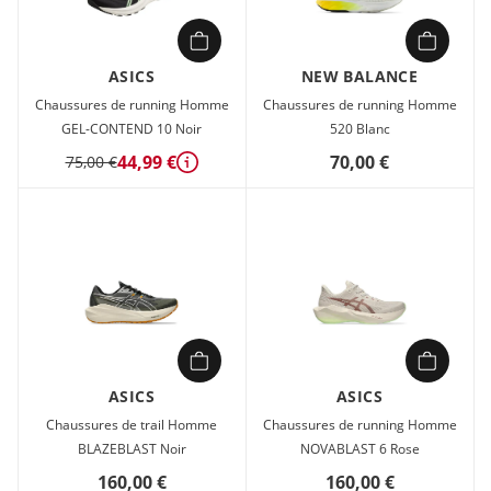
PureGEL™ pour des atterrissages ultra-doux et une foulée
fluide. Sa tige en maille technique offre une respirabilité
optimale et un ajustement précis, tandis que la semelle
ASICS
NEW BALANCE
extérieure AHAR™ Plus garantit une durabilité exceptionnelle.
Chaussures de running Homme
Chaussures de running Homme
Parfaite pour les entraînements quotidiens ou les courses
GEL-CONTEND 10 Noir
520 Blanc
d’endurance, elle allie innovation et confort pour une
expérience de running haut de gamme.
44,99 €
70,00 €
75,00 €
Détails
ASICS
ASICS
Chaussures de trail Homme
Chaussures de running Homme
BLAZEBLAST Noir
NOVABLAST 6 Rose
160,00 €
160,00 €