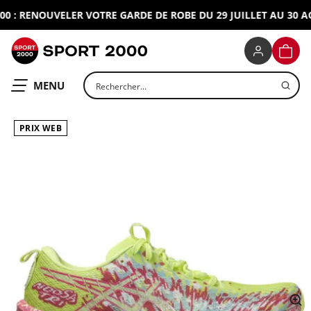
 : RENOUVELER VOTRE GARDE DE ROBE DU 29 JUILLET AU 30 AOU
SPORT 2000
PANIE
Rechercher un produit
OUVRIR LE
MENU
PRIX WEB
ap