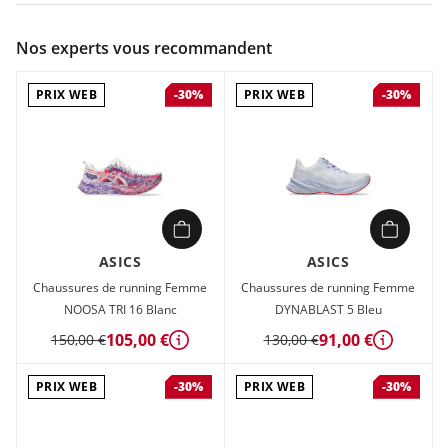
Couleur :
Jaune
Nos experts vous recommandent
Composition :
60% polyester, 30% caoutchouc, 10% mousse
PRIX WEB
PRIX WEB
-30%
-30%
Chaussures de running Femme Asics NOOSA TRI 16 Jaune en
vente à prix attractif chez Sport 2000
ASICS
ASICS
Chaussures de running Femme
Chaussures de running Femme
NOOSA TRI 16 Blanc
DYNABLAST 5 Bleu
105,00 €
91,00 €
150,00 €
130,00 €
Détails
Détails
PRIX WEB
PRIX WEB
-30%
-30%