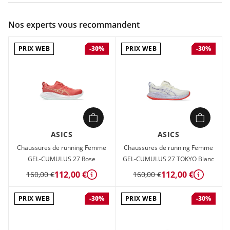
Couleur :
Noir
Nos experts vous recommandent
Composition :
75% recyclé (matières synthétiques), 15%
mousse (éthylène-acétate de vinyle / autres mousses
PRIX WEB
PRIX WEB
-30%
-30%
techniques), 10% caoutchouc
Chaussures de running Femme Asics GEL-CUMULUS 27 Noir
en vente à prix attractif chez Sport 2000
ASICS
ASICS
Chaussures de running Femme
Chaussures de running Femme
GEL-CUMULUS 27 Rose
GEL-CUMULUS 27 TOKYO Blanc
112,00 €
112,00 €
160,00 €
160,00 €
Détails
Détails
PRIX WEB
PRIX WEB
-30%
-30%