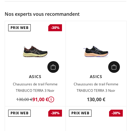
Couleur :
Beige
Nos experts vous recommandent
Composition :
60% polyester, 25% caoutchouc, 10% mousse
EVA (ou similaire)
PRIX WEB
-30%
Chaussures de trail Femme Asics TRABUCO TERRA 3 Beige en
vente à prix attractif chez Sport 2000
ASICS
ASICS
Chaussures de trail Femme
Chaussures de trail Femme
TRABUCO TERRA 3 Noir
TRABUCO TERRA 3 Noir
91,00 €
130,00 €
130,00 €
Détails
PRIX WEB
PRIX WEB
-30%
-30%