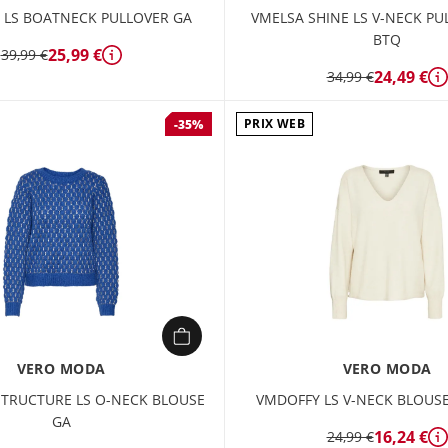
LS BOATNECK PULLOVER GA
VMELSA SHINE LS V-NECK PU
BTQ
25,99 €
39,99 €
Détails
24,49 €
34,99 €
D
PRIX WEB
-35%
VERO MODA
VERO MODA
TRUCTURE LS O-NECK BLOUSE
VMDOFFY LS V-NECK BLOUS
GA
16,24 €
24,99 €
D