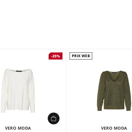
Un sweat-shirt est le 
douillet à votre colle
journée. Portez-le av
une touche à la fois c
en V Longueur des m
classiques Poignets : 
PRIX WEB
-35%
VERO MODA
VERO MODA