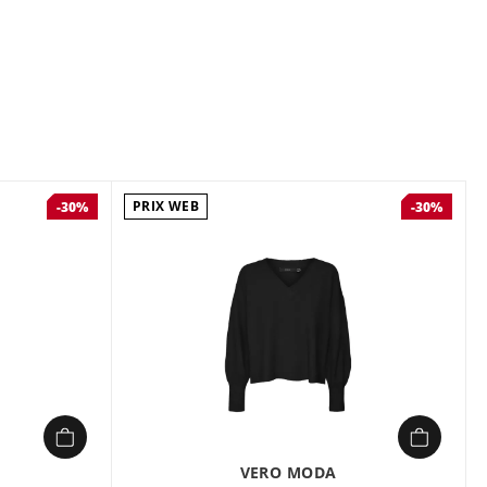
meilleur ami de votre garde-robe. Ajoutez ce sweat-shirt
ction et vous serez assuré de vous sentir bien toute la
ec un jean ou un pantalon de survêtement assorti pour
onfortable et cool. Type de produit : Sweat-shirt Col : Col
anches : Manches longues Manches : Manches
Poignets côtelés Coupe : Regular Fit
PRIX WEB
-30%
-30%
VERO MODA