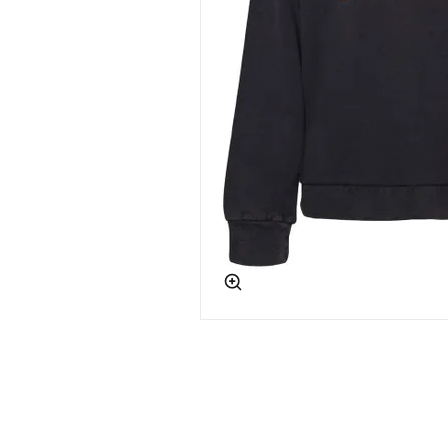
app.ui.shop.product.zoom