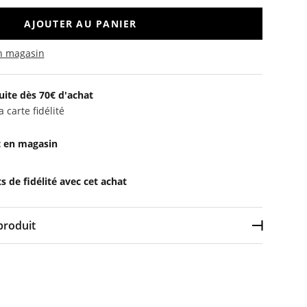
AJOUTER AU PANIER
en magasin
uite dès 70€ d'achat
 carte fidélité
t en magasin
 de fidélité avec cet achat
produit
Déplier l
Coton