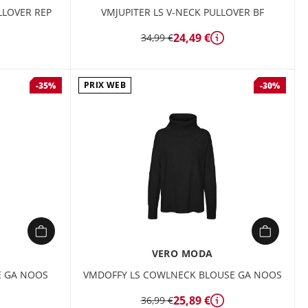
LLOVER REP
VMJUPITER LS V-NECK PULLOVER BF
24,49 €
34,99 €
Détails
étails
PRIX WEB
-35%
-30%
VERO MODA
E GA NOOS
VMDOFFY LS COWLNECK BLOUSE GA NOOS
25,89 €
36,99 €
étails
Détails