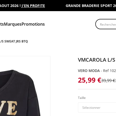
 2026 !
J'EN PROFITE
GRANDE BRADERIE SPORT 2000 :
Recherche
ts
Marques
Promotions
/S SWEAT JRS BTQ
VMCAROLA L/S 
VERO MODA
-
Ref 10
25,99 €
39,99 €
Taille