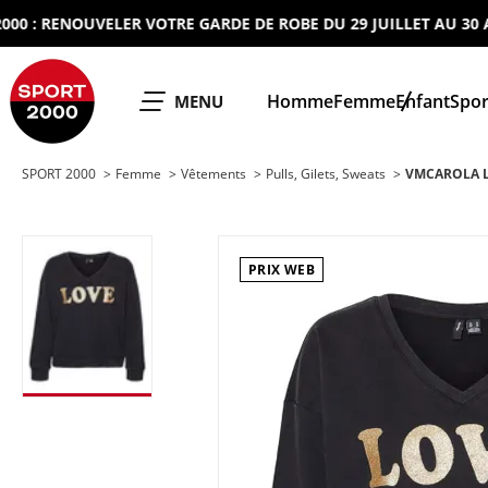
: RENOUVELER VOTRE GARDE DE ROBE DU 29 JUILLET AU 30 AOUT
SPORT 2000
Homme
Femme
Enfant
Spor
OUVRIR LE
MENU
SPORT 2000
Femme
Vêtements
Pulls, Gilets, Sweats
VMCAROLA L
PRIX WEB