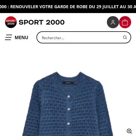
 : RENOUVELER VOTRE GARDE DE ROBE DU 29 JUILLET AU 30 AO
SPORT 2000
PANIE
Rechercher un produit
OUVRIR LE
MENU
ap