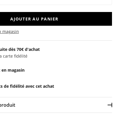
AJOUTER AU PANIER
en magasin
uite dès 70€ d'achat
 carte fidélité
t en magasin
 de fidélité avec cet achat
produit
Déplier l