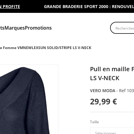
OFITE
GRANDE BRADERIE SPORT 2000 : RENOUVELER VO
Recherche
ts
Marques
Promotions
ille Femme VMNEWLEXSUN SOLID/STRIPE LS V-NECK
Pull en maill
LS V-NECK
VERO MODA
-
Ref 10
29,99 €
Taille