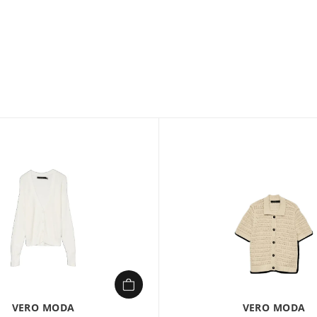
Composition :
50% vi
Ce pull en maille à m
collection VMNEWLEXSU
Disponible en version
distingue par sa mati
LENZING™ ECOVERO™, id
sa longueur classique 
jean ou une jupe pour
VERO MODA
VERO MODA