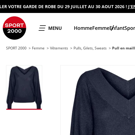
OTRE GARDE DE ROBE DU 29 JUILLET AU 30 AOUT 2026 !
J'EN PR
SPORT 2000
Homme
Femme
Enfant
Spor
OUVRIR LE
MENU
SPORT 2000
Femme
Vêtements
Pulls, Gilets, Sweats
Pull en ma