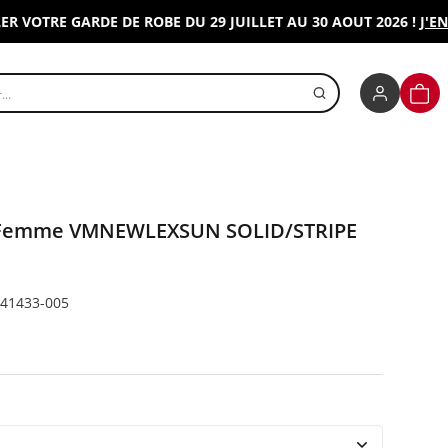
TRE GARDE DE ROBE DU 29 JUILLET AU 30 AOUT 2026 !
J'EN PRO
r un produit
PANI
e Femme VMNEWLEXSUN SOLID/STRIPE
341433-005