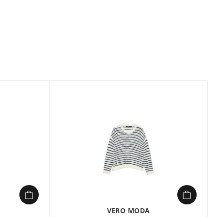
scose, 25% coton, 25% acrylique
anches longues et encolure en V de Vero Moda, issu de la
N, est conçu pour allier élégance et confort.
 unie ou à rayures, comme ce modèle Navy Blazer, il se
ère douce et chaleureuse, composée de 50% de fibres
éale pour les journées froides. Sa coupe regular fit et
en font une pièce polyvalente, facile à assortir avec un
 un look sophistiqué sans effort.
VERO MODA