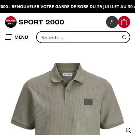
0 : RENOUVELER VOTRE GARDE DE ROBE DU 29 JUILLET AU 30 AO
SPORT 2000
PANIE
Rechercher un produit
OUVRIR LE
MENU
ap