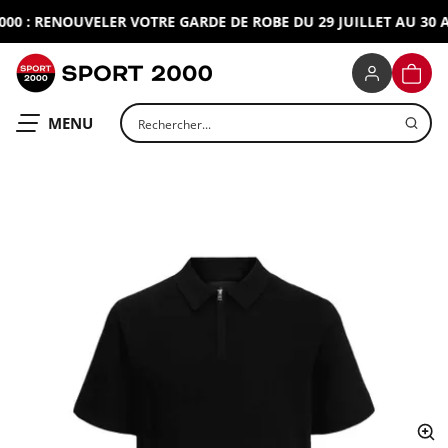
0 : RENOUVELER VOTRE GARDE DE ROBE DU 29 JUILLET AU 30 AO
SPORT 2000
PANIE
Rechercher un produit
OUVRIR LE
MENU
ap