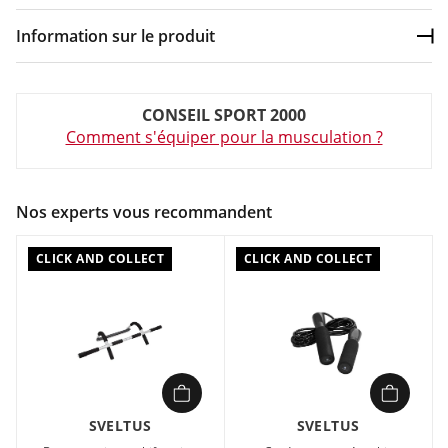
Information sur le produit
Dép
Couleur :
Argent
CONSEIL SPORT 2000
Composition :
ACIER / MOUSSE PU
Comment s'équiper pour la musculation ?
En acier, elle s’adapte aux encadrements de 62 cm à 96 cm de
large. Parfaite pour un travail du dos, des trapèzes, des bras,
des biceps et des pectoraux. Poignées en mousse. Longueur :
Nos experts vous recommandent
96 cm. Poids : 1 kg. Charge maximale : 100 kg.
CLICK AND COLLECT
CLICK AND COLLECT
SVELTUS
SVELTUS