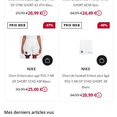
DF STRK SHORT KZ 4TH Bleu
SHORT KZ3R Noir
20,99 €
24,49 €
29,99 €
34,99 €
Détails
Détails
PRIX WEB
PRIX WEB
-37%
-40%
NIKE
NIKE
Short Enfant plus agé PSG Y NK
Short de football Enfant plus âgé
DF SHORT STAD AW Blanc
PSG Y NK DF STAD SHORT 3R
Blanc
25,00 €
39,99 €
Détails
20,99 €
34,99 €
Détails
Mes derniers articles vus