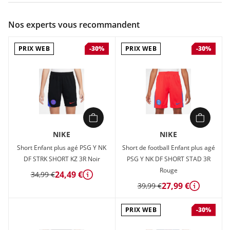
Couleur :
Bleu
Nos experts vous recommandent
Composition :
100% POLYESTER
PRIX WEB
PRIX WEB
-30%
-30%
Short de football Enfant plus âgé Nike PSG Y NK DF STRK
SHORT KZ Bleu en vente à prix attractif chez Sport 2000
NIKE
NIKE
Short Enfant plus agé PSG Y NK
Short de football Enfant plus agé
DF STRK SHORT KZ 3R Noir
PSG Y NK DF SHORT STAD 3R
Rouge
24,49 €
34,99 €
Détails
27,99 €
39,99 €
Détails
PRIX WEB
-30%