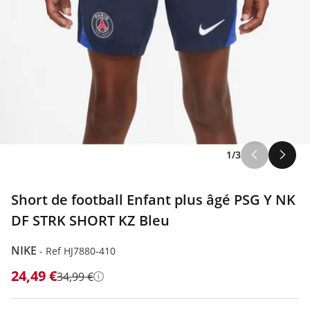
1/3
Short de football Enfant plus âgé PSG Y NK
DF STRK SHORT KZ Bleu
NIKE
-
Ref HJ7880-410
24,49 €
34,99 €
Détails