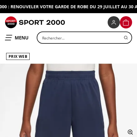
 : RENOUVELER VOTRE GARDE DE ROBE DU 29 JUILLET AU 30 AO
SPORT 2000
PANIE
Rechercher un produit
OUVRIR LE
MENU
PRIX WEB
ap