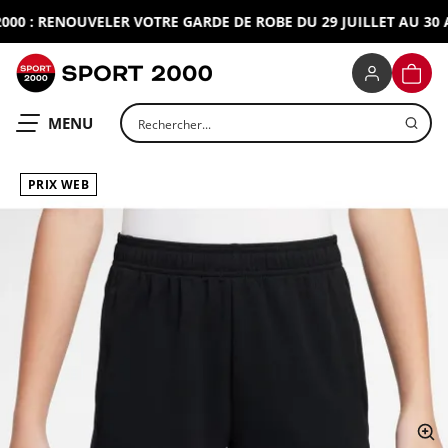
0 : RENOUVELER VOTRE GARDE DE ROBE DU 29 JUILLET AU 30 AO
SPORT 2000
PANIE
Rechercher un produit
OUVRIR LE
MENU
PRIX WEB
ap