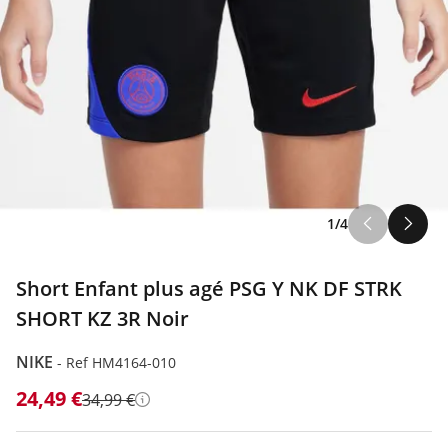
1/4
Short Enfant plus agé PSG Y NK DF STRK
SHORT KZ 3R Noir
NIKE
-
Ref HM4164-010
24,49 €
34,99 €
Détails