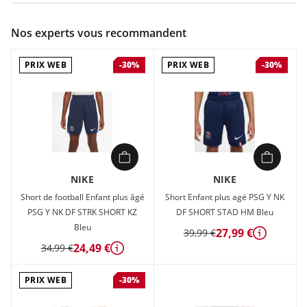
Couleur :
Noir
Nos experts vous recommandent
Composition :
100% polyester
PRIX WEB
PRIX WEB
-30%
-30%
Short Enfant plus agé Nike PSG Y NK DF STRK SHORT KZ 3R
Noir en vente à prix attractif chez Sport 2000
NIKE
NIKE
Short de football Enfant plus âgé
Short Enfant plus agé PSG Y NK
PSG Y NK DF STRK SHORT KZ
DF SHORT STAD HM Bleu
Bleu
27,99 €
39,99 €
Détails
24,49 €
34,99 €
Détails
PRIX WEB
-30%