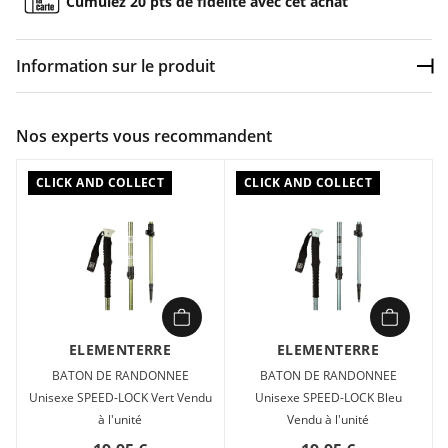
Cumulez 20 pts de fidélité avec cet achat
Information sur le produit
Dép
Couleur :
Gris
Nos experts vous recommandent
Composition :
ALUMINIUM , EVA , NYLON
CLICK AND COLLECT
CLICK AND COLLECT
BATON DE RANDONNEE Unisexe Elementerre SPEED-LOCK
Gris en vente à prix attractif chez Sport 2000 Vendu à l'unité
Ajustable de 65 à 135 cm
ELEMENTERRE
ELEMENTERRE
BATON DE RANDONNEE
BATON DE RANDONNEE
Unisexe SPEED-LOCK Vert Vendu
Unisexe SPEED-LOCK Bleu
à l'unité
Vendu à l'unité