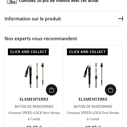
Cumulez 20 pts de fidélité avec cet achat
Information sur le produit
Dép
Couleur :
Bleu
Nos experts vous recommandent
Composition :
ALUMINIUM , EVA , NYLON
CLICK AND COLLECT
CLICK AND COLLECT
BATON DE RANDONNEE Unisexe Elementerre SPEED-LOCK
Bleu en vente à prix attractif chez Sport 2000 Vendu à l'unité
Ajustable de 65 à 135 cm
ELEMENTERRE
ELEMENTERRE
BATON DE RANDONNEE
BATON DE RANDONNEE
Unisexe SPEED-LOCK Vert Vendu
Unisexe SPEED-LOCK Gris Vendu
à l'unité
à l'unité