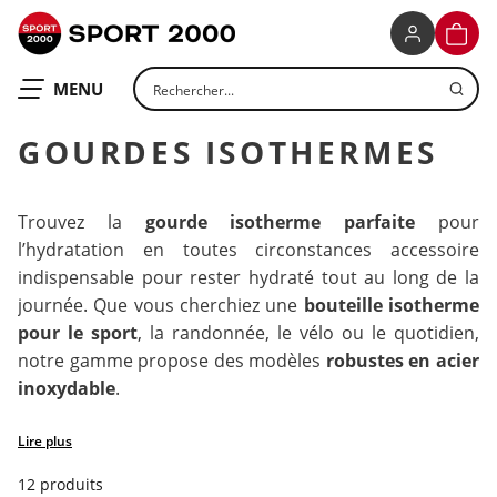
SPORT 2000
PANIE
Rechercher un produit
OUVRIR LE
MENU
GOURDES ISOTHERMES
Trouvez la
gourde isotherme parfaite
pour
l’hydratation en toutes circonstances accessoire
indispensable pour rester hydraté tout au long de la
journée. Que vous cherchiez une
bouteille isotherme
pour le sport
, la randonnée, le vélo ou le quotidien,
notre gamme propose des modèles
robustes en acier
inoxydable
.
Nos
gourdes sport isothermes
sont conçues pour
Lire plus
répondre aux besoins des sportifs et des aventuriers :
12 produits
légères, faciles à transporter et équipées de
bouchons