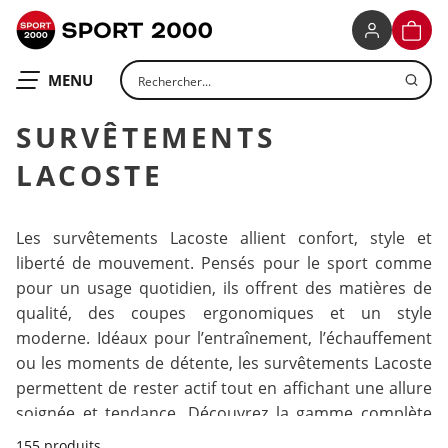
SPORT 2000
PANIE
Rechercher un produit
OUVRIR LE
MENU
SURVÊTEMENTS
LACOSTE
Les survêtements Lacoste allient confort, style et
liberté de mouvement. Pensés pour le sport comme
pour un usage quotidien, ils offrent des matières de
qualité, des coupes ergonomiques et un style
moderne. Idéaux pour l’entraînement, l’échauffement
ou les moments de détente, les survêtements Lacoste
permettent de rester actif tout en affichant une allure
soignée et tendance. Découvrez la gamme complète
pour homme et femme, et trouvez le modèle adapté à
155 produits