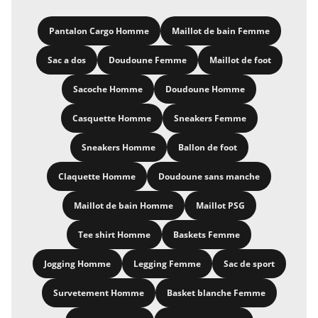
Pantalon Cargo Homme
Maillot de bain Femme
Sac a dos
Doudoune Femme
Maillot de foot
Sacoche Homme
Doudoune Homme
Casquette Homme
Sneakers Femme
Sneakers Homme
Ballon de foot
Claquette Homme
Doudoune sans manche
Maillot de bain Homme
Maillot PSG
Tee shirt Homme
Baskets Femme
Jogging Homme
Legging Femme
Sac de sport
Survetement Homme
Basket blanche Femme