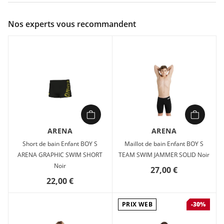
Couleur :
Noir
Nos experts vous recommandent
Composition :
80% polyamide, 20% élasthanne
Short de bain Enfant Arena B ARENA KIKKO SWIM SHORT
Noir en vente à prix attractif chez Sport 2000
ARENA
ARENA
Short de bain Enfant BOY S
Maillot de bain Enfant BOY S
ARENA GRAPHIC SWIM SHORT
TEAM SWIM JAMMER SOLID Noir
Noir
27,00 €
22,00 €
PRIX WEB
-30%