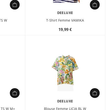
pour la saison Printemps/
Été 2026. Confectionné
DEELUXE
dans un mélange de
viscose (78%), de fibres
 TS W
T-Shirt Femme VAMIKA
métalliques (17%) et
d’élasthanne (5%), il offre
19,99 €
une douceur agréable et
un tombé naturel, idéal
pour un style casual chic.
Parfait avec un pantalon
fluide ou une jupe, il
apporte une touche
moderne et féminine à
vos tenues estivales.
Disponible en Light
Tilleul, une teinte vert
clair lumineuse.
DEELUXE
 TS W M+
Blouse Femme LICIA BL W