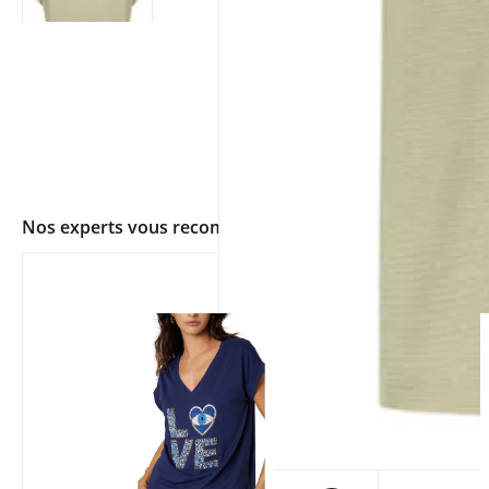
Nos experts vous recommandent
app.ui.shop.product.zoom