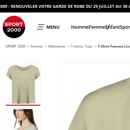
RENOUVELER VOTRE GARDE DE ROBE DU 29 JUILLET AU 30 AOUT 
SPORT 2000
Homme
Femme
Enfant
Spor
OUVRIR LE
MENU
SPORT 2000
Femme
Vêtements
T-shirts, Tops
T-Shirt Femme Lin