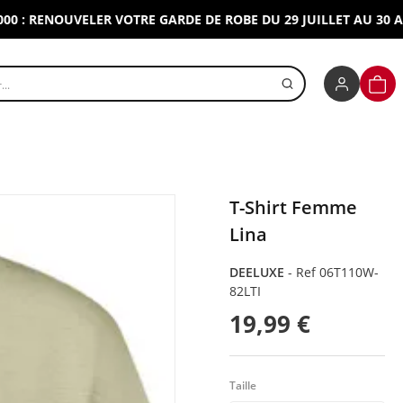
RENOUVELER VOTRE GARDE DE ROBE DU 29 JUILLET AU 30 AOUT 2
r un produit
PANI
T-Shirt Femme
Lina
DEELUXE
-
Ref 06T110W-
82LTI
19,99 €
Taille