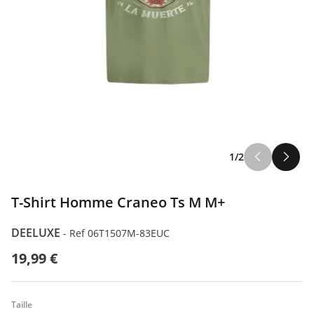
1/2
T-Shirt Homme Craneo Ts M M+
DEELUXE
-
Ref 06T1507M-83EUC
19,99 €
Taille