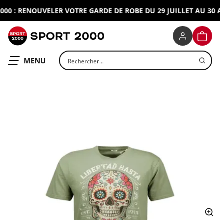
0 : RENOUVELER VOTRE GARDE DE ROBE DU 29 JUILLET AU 30 A
SPORT 2000
PANIE
Rechercher un produit
OUVRIR LE
MENU
ap