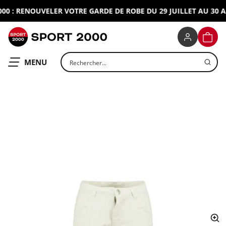
 : RENOUVELER VOTRE GARDE DE ROBE DU 29 JUILLET AU 30 AO
SPORT 2000
PANIE
Rechercher un produit
OUVRIR LE
MENU
ap