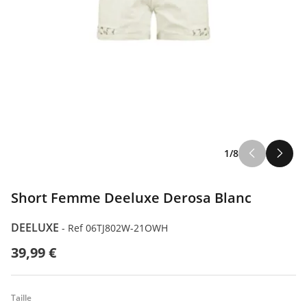
1/8
Short Femme Deeluxe Derosa Blanc
DEELUXE
-
Ref 06TJ802W-21OWH
39,99 €
Taille