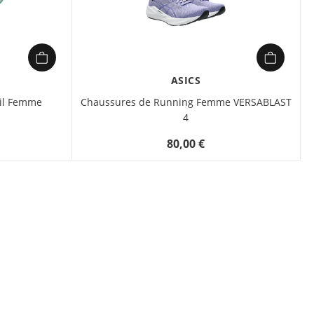
un confort optimal. Sa
semelle ASICSGRIP
assure une adhérence
exceptionnelle sur les
surfaces techniques,
et sa plaque anti-
ASICS
roches protège
ail Femme
Chaussures de Running Femme VERSABLAST
efficacement contre
4
les obstacles. Légère
et respirante, elle est
80,00 €
idéale pour
l’entraînement
quotidien sur les trails
les plus exigeants.