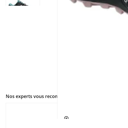
Nos experts vous recommandent
app.ui.shop.product.zoom