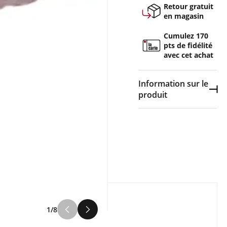
Retour gratuit
en magasin
Cumulez 170
pts de fidélité
avec cet achat
Information sur le
Dép
produit
Couleur :
Noir
Composition :
60%
polyester, 25%
caoutchouc, 10% eva
(éthylène-acétate de
vinyle)
Parfaite pour les
1/8
traileuses qui
affrontent des terrains