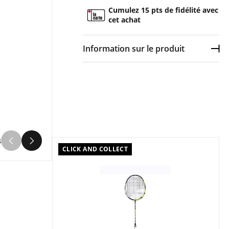
Cumulez 15 pts de fidélité avec
cet achat
Information sur le produit
Dép
Couleur :
Multicolore
Composition :
, Carbone , , Manche en
bois
Raquette de badminton Unisexe
Babolat EXPLORER Multicolore en vente
4
à prix attractif chez Sport 2000
CLICK AND COLLECT