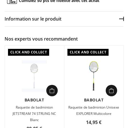
Cumulez 50 pts de fidélité avec cet achat
Information sur le produit
Dép
Couleur :
Bleu
Nos experts vous recommandent
Composition :
Carbone , Manche en bois
CLICK AND COLLECT
CLICK AND COLLECT
Raquette de badminton cordée Babolat PRIME STRUNG NCV
24 Bleu en vente à prix attractif chez Sport 2000
BABOLAT
BABOLAT
Raquette de badminton
Raquette de badminton Unisexe
JETSTREAM 74 STRUNG NC
EXPLORER Multicolore
Blanc
14,95 €