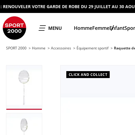
NOUVELER VOTRE GARDE DE ROBE DU 29 JUILLET AU 30 AOUT 202
SPORT 2000
Homme
Femme
Enfant
Spor
OUVRIR LE
MENU
SPORT 2000
Homme
Accessoires
Équipement sportif
Raquette d
CLICK AND COLLECT