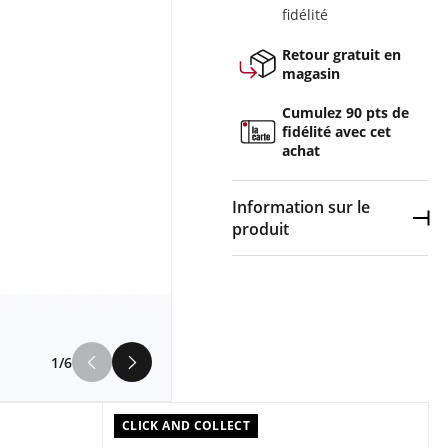
fidélité
Retour gratuit en
magasin
Cumulez 90 pts de
fidélité avec cet
achat
Information sur le
Dép
produit
Couleur :
Blanc
Composition :
Carbone ,
Manche en bois
1/6
Raquette de badminton
cordée sans housse Babolat
JETSTREAM 74 STRUNG NC
CLICK AND COLLECT
Blanc en vente à prix