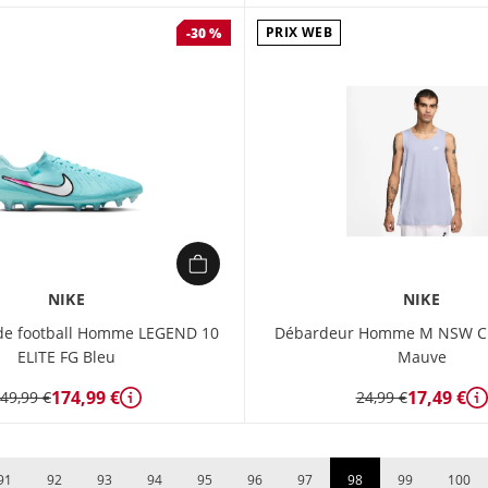
PRIX WEB
-30 %
NIKE
NIKE
e football Homme LEGEND 10
Débardeur Homme M NSW C
ELITE FG Bleu
Mauve
174,99 €
17,49 €
49,99 €
24,99 €
Détails
D
91
92
93
94
95
96
97
98
99
100