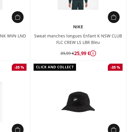
NIKE
M NK WVN LND
Sweat manches longues Enfant K NSW CLUB
FLC CREW LS LBR Bleu
25,99 €
39,99 €
étails
Détails
CLICK AND COLLECT
-35 %
-35 %