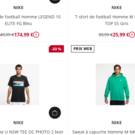
NIKE
NIKE
e football Homme LEGEND 10
T-shirt de football Homme M
ELITE FG Bleu
TOP SS Gris
174,99 €
25,99 €
49,99 €
39,99 €
Détails
D
PRIX WEB
-33 %
NIKE
NIKE
me U NSW TEE OC PHOTO 2 Noir
Sweat à capuche Homme M NK