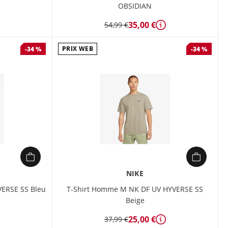
OBSIDIAN
35,00 €
54,99 €
étails
Détails
PRIX WEB
-34 %
-34 %
NIKE
ERSE SS Bleu
T-Shirt Homme M NK DF UV HYVERSE SS
Beige
étails
25,00 €
37,99 €
Détails