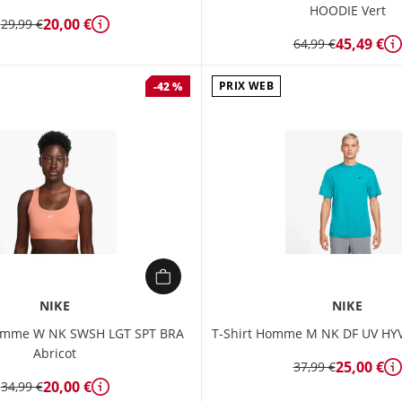
HOODIE Vert
20,00 €
29,99 €
Détails
45,49 €
64,99 €
D
PRIX WEB
-42 %
NIKE
NIKE
Femme W NK SWSH LGT SPT BRA
T-Shirt Homme M NK DF UV HYV
Abricot
25,00 €
37,99 €
D
20,00 €
34,99 €
Détails