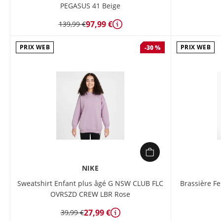
PEGASUS 41 Beige
97,99 €
139,99 €
Détails
PRIX WEB
PRIX WEB
-30 %
NIKE
Sweatshirt Enfant plus âgé G NSW CLUB FLC
Brassière 
OVRSZD CREW LBR Rose
27,99 €
39,99 €
Détails