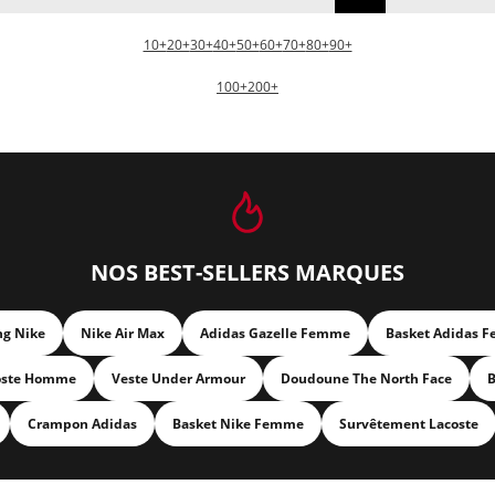
10+
20+
30+
40+
50+
60+
70+
80+
90+
100+
200+
NOS BEST-SELLERS MARQUES
ng Nike
Nike Air Max
Adidas Gazelle Femme
Basket Adidas 
oste Homme
Veste Under Armour
Doudoune The North Face
B
Crampon Adidas
Basket Nike Femme
Survêtement Lacoste