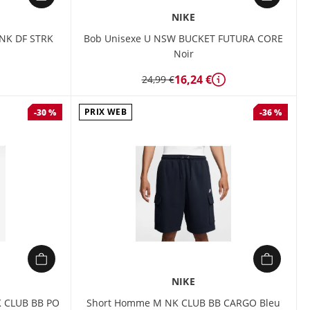
NIKE
 NK DF STRK
Bob Unisexe U NSW BUCKET FUTURA CORE
Noir
16,24 €
24,99 €
étails
Détails
PRIX WEB
-30 %
-36 %
NIKE
 CLUB BB PO
Short Homme M NK CLUB BB CARGO Bleu