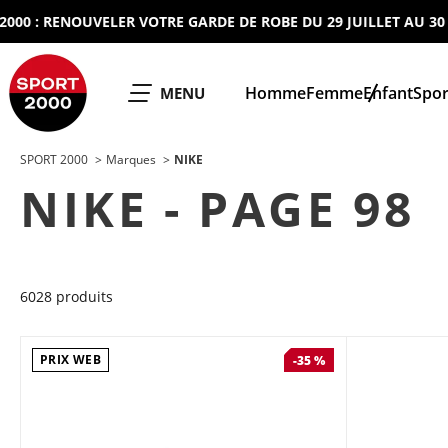
: RENOUVELER VOTRE GARDE DE ROBE DU 29 JUILLET AU 30 AOUT
SPORT 2000
Homme
Femme
Enfant
Spor
OUVRIR LE
MENU
SPORT 2000
Marques
NIKE
NIKE - PAGE 98
6028 produits
PRIX WEB
-35 %