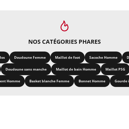
NOS CATÉGORIES PHARES
dos
Doudoune Femme
Maillot de foot
Sacoche Homme
D
Doudoune sans manche
Maillot de bain Homme
Maillot PSG
ment Homme
Basket blanche Femme
Bonnet Homme
Gourde 