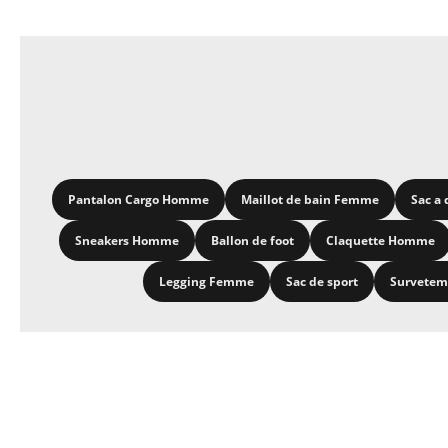
Pantalon Cargo Homme
Maillot de bain Femme
Sac a 
Sneakers Homme
Ballon de foot
Claquette Homme
Legging Femme
Sac de sport
Survete