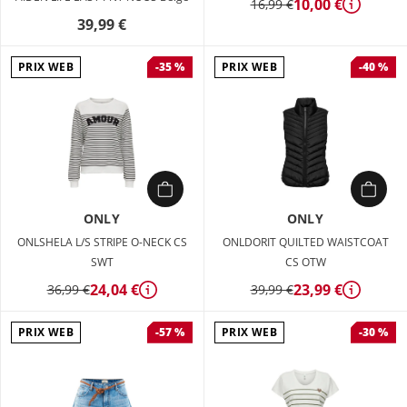
10,00 €
16,99 €
Détails
39,99 €
PRIX WEB
PRIX WEB
-35 %
-40 %
ONLY
ONLY
ONLSHELA L/S STRIPE O-NECK CS
ONLDORIT QUILTED WAISTCOAT
SWT
CS OTW
24,04 €
23,99 €
36,99 €
39,99 €
Détails
Détails
PRIX WEB
PRIX WEB
-57 %
-30 %