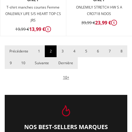
T-shirt manches courtes Femme
ONLEMILY STRETCH HW S A
ONLEMILY LIFE S/S HEART TOP CS
CRO718 NOOS
JRS
23,99 €
39,99 €
Détails
13,99 €
19,99 €
Détails
Précédente
1
2
3
4
5
6
7
8
9
10
Suivante
Dernière
10+
NOS BEST-SELLERS MARQUES