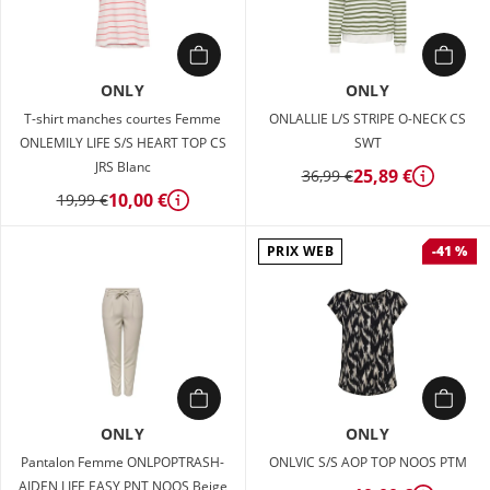
ONLY
ONLY
T-shirt manches courtes Femme
ONLALLIE L/S STRIPE O-NECK CS
ONLEMILY LIFE S/S HEART TOP CS
SWT
JRS Blanc
25,89 €
36,99 €
Détails
10,00 €
19,99 €
Détails
PRIX WEB
-41 %
ONLY
ONLY
Pantalon Femme ONLPOPTRASH-
ONLVIC S/S AOP TOP NOOS PTM
AIDEN LIFE EASY PNT NOOS Beige