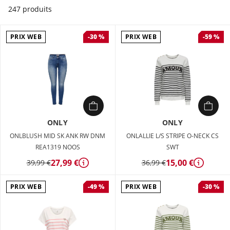
247 produits
PRIX WEB
PRIX WEB
-30 %
-59 %
ONLY
ONLY
ONLBLUSH MID SK ANK RW DNM
ONLALLIE L/S STRIPE O-NECK CS
REA1319 NOOS
SWT
27,99 €
15,00 €
39,99 €
36,99 €
Détails
Détails
PRIX WEB
PRIX WEB
-49 %
-30 %