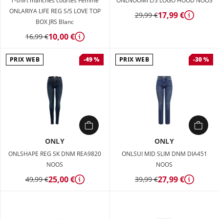
T-shirt manches courtes Femme
ONLNOOMI L/S LOGO HOOD NOOS
ONLARIYA LIFE REG S/S LOVE TOP
17,99 €
29,99 €
Détails
BOX JRS Blanc
10,00 €
16,99 €
Détails
PRIX WEB
PRIX WEB
-49 %
-30 %
ONLY
ONLY
ONLSHAPE REG SK DNM REA9820
ONLSUI MID SLIM DNM DIA451
NOOS
NOOS
25,00 €
27,99 €
49,99 €
39,99 €
Détails
Détails