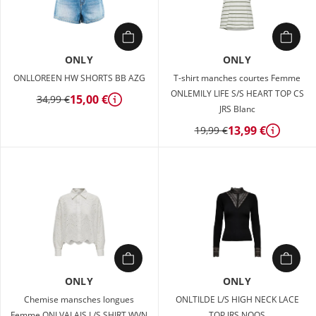
ONLY
ONLY
ONLLOREEN HW SHORTS BB AZG
T-shirt manches courtes Femme
ONLEMILY LIFE S/S HEART TOP CS
15,00 €
34,99 €
Détails
JRS Blanc
13,99 €
19,99 €
Détails
ONLY
ONLY
Chemise mansches longues
ONLTILDE L/S HIGH NECK LACE
Femme ONLVALAIS L/S SHIRT WVN
TOP JRS NOOS