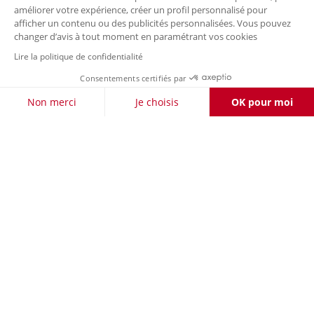
améliorer votre expérience, créer un profil personnalisé pour
afficher un contenu ou des publicités personnalisées. Vous pouvez
changer d’avis à tout moment en paramétrant vos cookies
Lire la politique de confidentialité
Consentements certifiés par
FILTRER / TRIER
Non merci
Je choisis
OK pour moi
Axeptio consent
Plateforme de Gestion du Consentement : Personnalisez vos O
Notre plateforme vous permet d'adapter et de gérer vos paramètr
LIVRAISON OFFERTE DÈS 50 €
RETOURS
À VOTRE
POUR LES CLIENTS FIDÉLITÉ
GRATUITS
ÉCOUTE
PAIEMENT
LA CARTE
SÉCURISÉ
FIDÉLITÉ
Nos enseignes