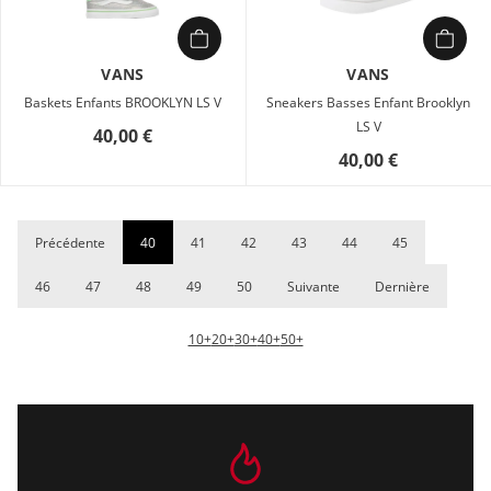
VANS
VANS
Baskets Enfants BROOKLYN LS V
Sneakers Basses Enfant Brooklyn
LS V
40,00 €
40,00 €
Précédente
40
41
42
43
44
45
46
47
48
49
50
Suivante
Dernière
10+
20+
30+
40+
50+