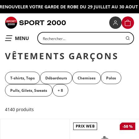
NOUVELER VOTRE GARDE DE ROBE DU 29 JUILLET AU 30 AOUT 202
SPORT 2000
PANIE
Rechercher un produit
OUVRIR LE
MENU
VÊTEMENTS GARÇONS
T-shirts, Tops
Débardeurs
Chemises
Polos
Pulls, Gilets, Sweats
+ 8
4140 produits
PRIX WEB
-50 %