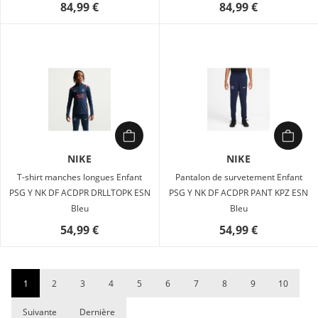
84,99 €
84,99 €
NIKE
NIKE
T-shirt manches longues Enfant
Pantalon de survetement Enfant
PSG Y NK DF ACDPR DRLLTOPK ESN
PSG Y NK DF ACDPR PANT KPZ ESN
Bleu
Bleu
54,99 €
54,99 €
1
2
3
4
5
6
7
8
9
10
Suivante
Dernière