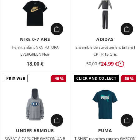
NIKE 0-7 ANS
ADIDAS
T-shirt Enfant NKN FUTURA
Ensemble de survêtement Enfant J
EVERGREEN Noir
CP TR TS Gris
18,00 €
24,99 €
50,00 €
Détails
PRIX WEB
CLICK AND COLLECT
-40 %
-50 %
UNDER ARMOUR
PUMA
SWEAT À CAPUCHE GARÇON UA B
T-SHIRT manches courtes GARÇON