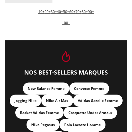
10+
20+
30+
40+
50+
60+
70+
80+
90+
100+
NOS BEST-SELLERS MARQUES
New Balance Femme
Converse Femme
Jogging Nike
Nike Air Max
Adidas Gazelle Femme
Basket Adidas Femme
Casquette Under Armour
Nike Pegasus
Polo Lacoste Homme