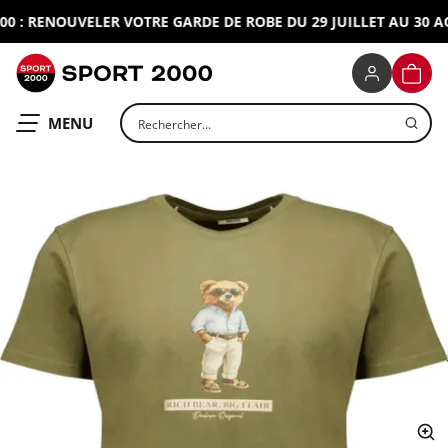
: RENOUVELER VOTRE GARDE DE ROBE DU 29 JUILLET AU 30 AOU
SPORT 2000
PANIE
Rechercher un produit
OUVRIR LE
MENU
ap