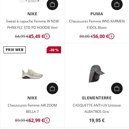
NIKE
PUMA
Sweat à capuche Femme W NSW
Chaussures Femme WNS KARMEN
PHNX FLC STD PO HOODIE Vert
II IDOL Blanc
45,49 €
56,00 €
64,99 €
80,00 €
Détails
Détails
PRIX WEB
-30 %
NIKE
ELEMENTERRE
Chaussures Femme AIR ZOOM
CASQUETTE ANTI-UV Unisexe
BELLA 7
ALBATROS Gris
62,99 €
19,95 €
89,99 €
Détails