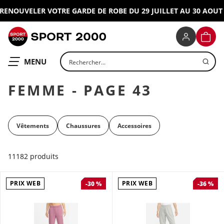
ENOUVELER VOTRE GARDE DE ROBE DU 29 JUILLET AU 30 AOUT 20
SPORT 2000
PANIE
Rechercher un produit
OUVRIR LE
MENU
FEMME - PAGE 43
Vêtements
Chaussures
Accessoires
11182 produits
PRIX WEB
PRIX WEB
-30 %
-36 %