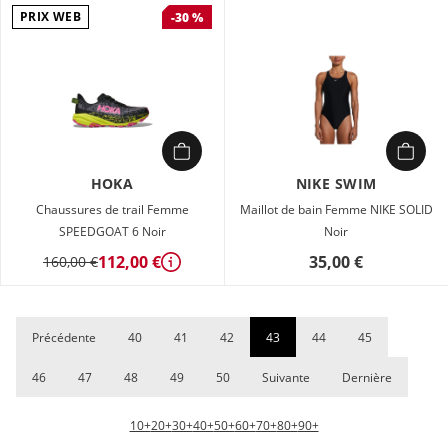
PRIX WEB
-30 %
HOKA
NIKE SWIM
Chaussures de trail Femme
Maillot de bain Femme NIKE SOLID
SPEEDGOAT 6 Noir
Noir
112,00 €
35,00 €
160,00 €
Détails
Précédente
40
41
42
43
44
45
46
47
48
49
50
Suivante
Dernière
10+
20+
30+
40+
50+
60+
70+
80+
90+