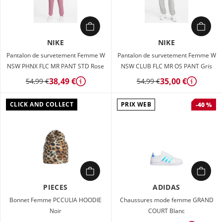
NIKE
NIKE
Pantalon de survetement Femme W
Pantalon de survetement Femme W
NSW PHNX FLC MR PANT STD Rose
NSW CLUB FLC MR OS PANT Gris
38,49 €
35,00 €
54,99 €
54,99 €
Détails
Détails
CLICK AND COLLECT
PRIX WEB
-40 %
PIECES
ADIDAS
Bonnet Femme PCCULIA HOODIE
Chaussures mode femme GRAND
Noir
COURT Blanc